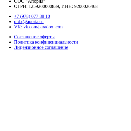
ООО "Апория"
ОГРН: 1259200000839, ИНН:
9200026468
+7 (978) 077 88 10
prdx@aporia.su
VK: vk.com/paradox_crm
Соглашение оферты
Политика конфиденциальности
Лицензионное соглашение